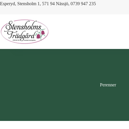
Skip
Esperyd, Stensholm 1, 571 94 Nässjö, 0739 947 235
to
content
Perenner