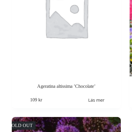
Ageratina altissima ’Chocolate’
Läs mer
109
kr
SOLD OUT