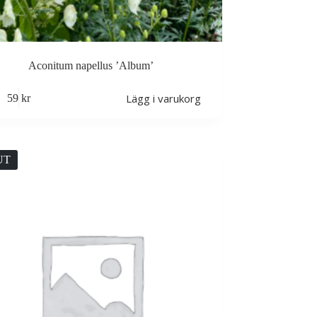
Aconitum napellus ’Album’
Lägg i varukorg
59
kr
UT