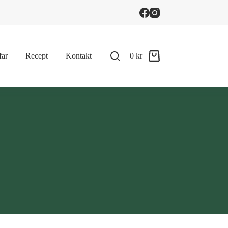
far
Recept
Kontakt
0
kr
Shopping
cart