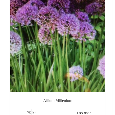
Allium Millenium
Läs mer
79
kr