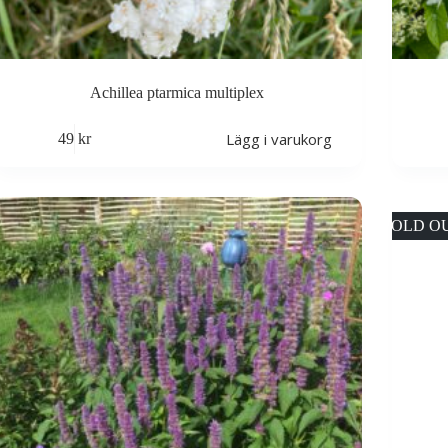
Achillea ptarmica multiplex
Lägg i varukorg
49
kr
SOLD O