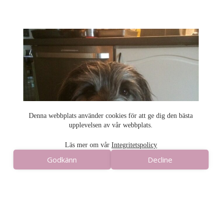
Denna webbplats använder cookies för att ge dig den bästa
Denna webbplats använder cookies för att ge dig den bästa
upplevelsen av vår webbplats.
upplevelsen av vår webbplats.
Läs mer om vår
Integritetspolicy
Läs mer om vår
Integritetspolicy
Godkänn
Decline
Godkänn
Decline
Om våra djur