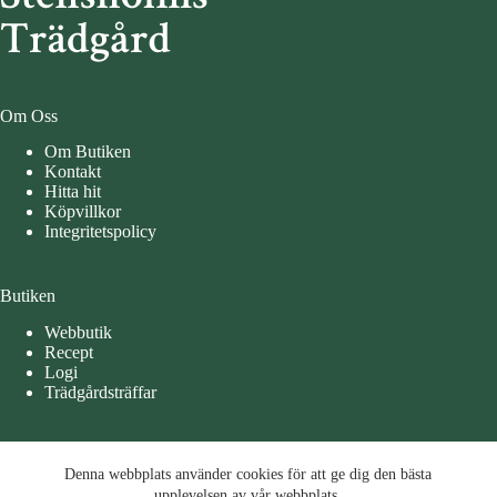
Om Oss
Om Butiken
Kontakt
Hitta hit
Köpvillkor
Integritetspolicy
Butiken
Webbutik
Recept
Logi
Trädgårdsträffar
Öppettider
Denna webbplats använder cookies för att ge dig den bästa
Denna webbplats använder cookies för att ge dig den bästa
Måndag – Tisdag 10-15
upplevelsen av vår webbplats.