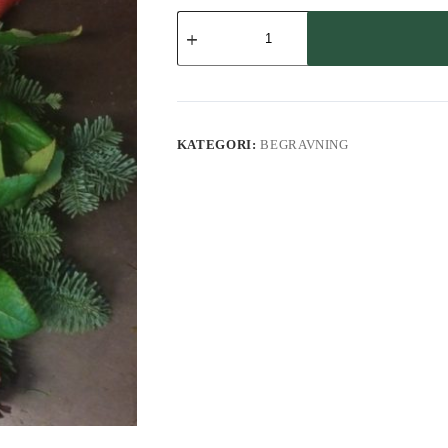
Liggande
bukett
mängd
KATEGORI:
BEGRAVNING