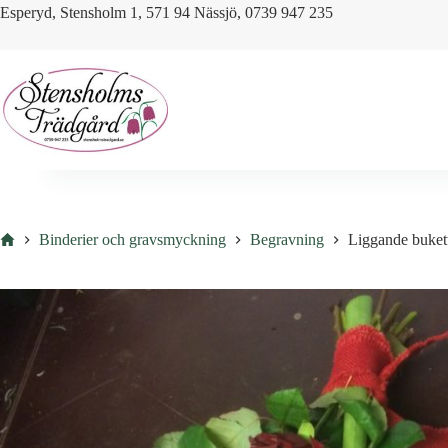
Skip
Esperyd, Stensholm 1, 571 94 Nässjö, 0739 947 235
to
content
Hem
Binderier och gravsmyckning
Begravning
Liggande buket