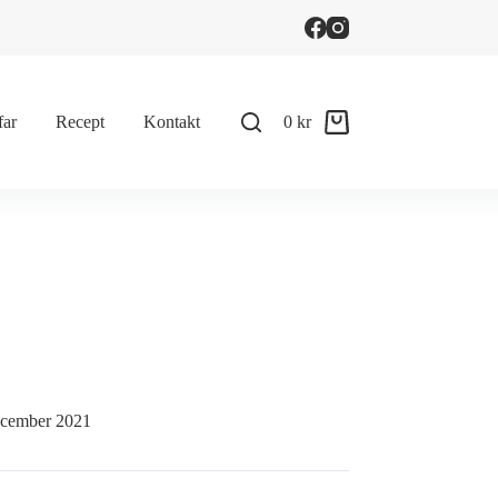
far
Recept
Kontakt
0
kr
Shopping
cart
december 2021