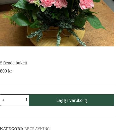
Stående bukett
800
kr
Stående
Lägg i varukorg
bukett
mängd
KATEGORI:
BEGRAVNING