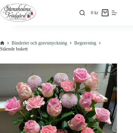
Skip
to
0
kr
content
Shopping
cart
Hem
Binderier och gravsmyckning
Begravning
Stående bukett