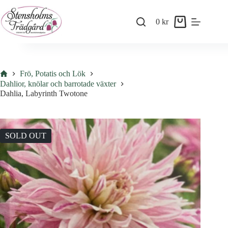
Skip
to
0
kr
content
Shopping
cart
Hem
Frö, Potatis och Lök
Dahlior, knölar och barrotade växter
Dahlia, Labyrinth Twotone
SOLD OUT