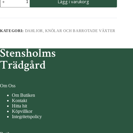
Lägg i varukorg
Black
Narcissus
mängd
KATEGORI:
DAHLIOR, KNÖLAR OCH BARROTADE VÄXTER
Om Oss
Om Butiken
Kontakt
Hitta hit
Köpvillkor
Integritetspolicy