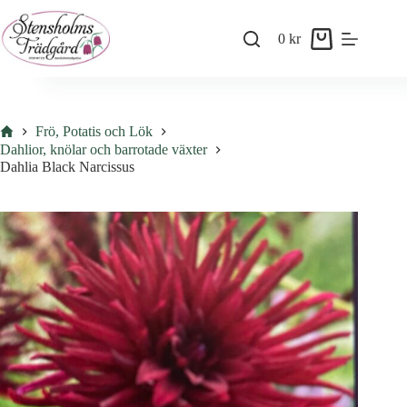
Skip
to
0
kr
content
Shopping
cart
Hem
Frö, Potatis och Lök
Dahlior, knölar och barrotade växter
Dahlia Black Narcissus