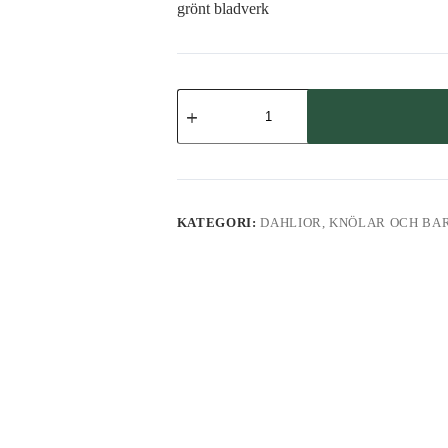
grönt bladverk
Dahlia,
High
Fidelity
mängd
KATEGORI:
DAHLIOR, KNÖLAR OCH BA