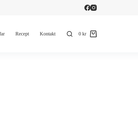
far
Recept
Kontakt
0
kr
Shopping
cart