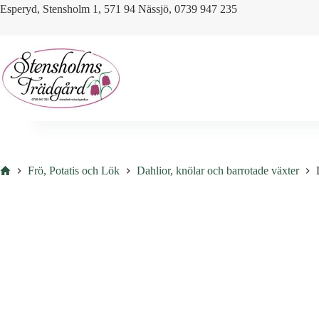
Skip
Esperyd, Stensholm 1, 571 94 Nässjö, 0739 947 235
to
content
Hem
Frö, Potatis och Lök
Dahlior, knölar och barrotade växter