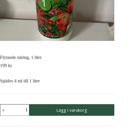
Flytande näring, 1 liter
199
kr
Spädes 4 ml till 1 liter
Flytande
Lägg i varukorg
näring,
1
liter
mängd