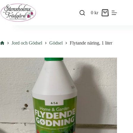
Skip
to
0
kr
content
Shopping
cart
Hem
Jord och Gödsel
Gödsel
Flytande näring, 1 liter