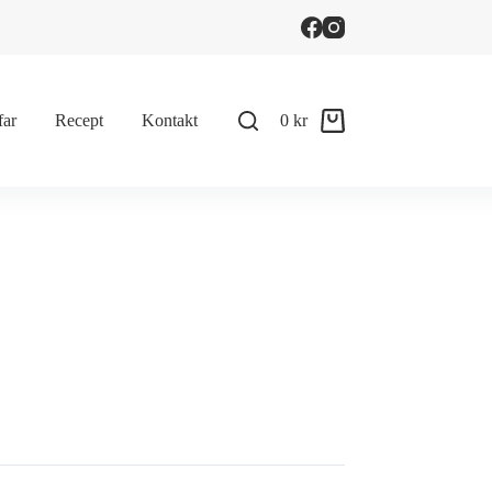
far
Recept
Kontakt
0
kr
Shopping
cart