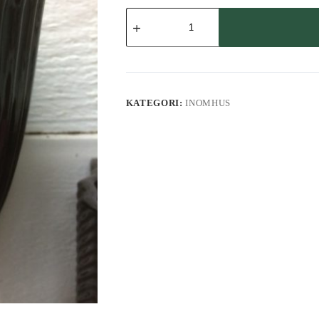
Väggkruka
mängd
KATEGORI:
INOMHUS