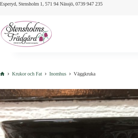
Skip
Esperyd, Stensholm 1, 571 94 Nässjö, 0739 947 235
to
content
Hem
Krukor och Fat
Inomhus
Väggkruka