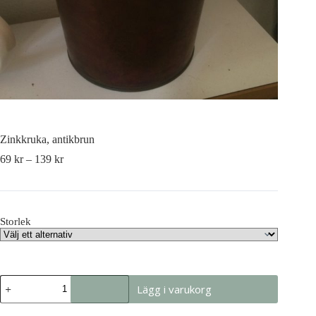
Zinkkruka, antikbrun
69
kr
–
139
kr
Storlek
Zinkkruka,
Lägg i varukorg
antikbrun
mängd