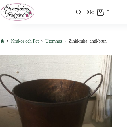
Skip
to
0
kr
content
Shopping
cart
Hem
Krukor och Fat
Utomhus
Zinkkruka, antikbrun