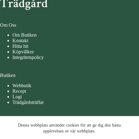
Om Oss
Om Butiken
Kontakt
Hitta hit
Köpvillkor
Integritetspolicy
Butiken
Webbutik
Recept
Logi
Trädgårdsträffar
Öppettider
Denna webbplats använder cookies för att ge dig den bästa
Denna webbplats använder cookies för att ge dig den bästa
Måndag – Tisdag 10-15
upplevelsen av vår webbplats.
upplevelsen av vår webbplats.