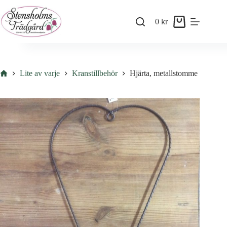
Skip
to
0
kr
content
Shopping
cart
Hem
Lite av varje
Kranstillbehör
Hjärta, metallstomme