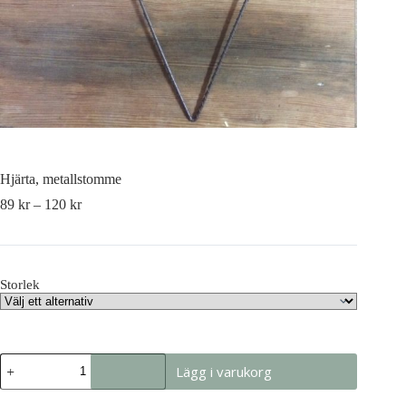
Hjärta, metallstomme
89
kr
–
120
kr
Storlek
Hjärta,
Lägg i varukorg
metallstomme
mängd