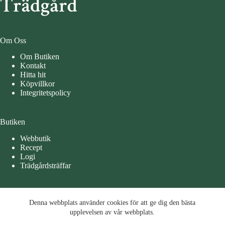
Om Oss
Om Butiken
Kontakt
Hitta hit
Köpvillkor
Integritetspolicy
Butiken
Webbutik
Recept
Logi
Trädgårdsträffar
Öppettider
Denna webbplats använder cookies för att ge dig den bästa
Denna webbplats använder cookies för att ge dig den bästa
Måndag – Tisdag 10-15
upplevelsen av vår webbplats.
upplevelsen av vår webbplats.