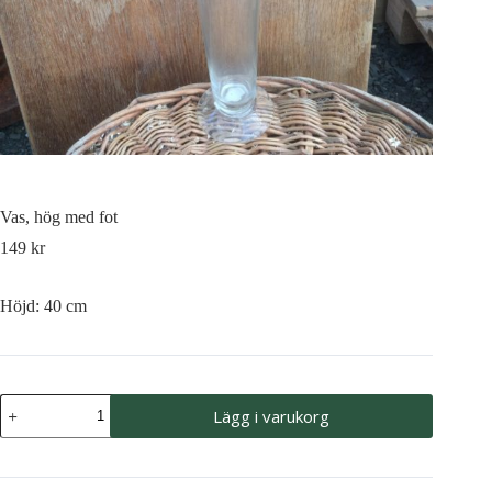
Vas, hög med fot
149
kr
Höjd: 40 cm
Vas,
Lägg i varukorg
hög
med
fot
mängd