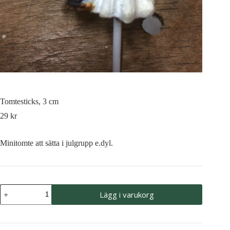
Tomtesticks, 3 cm
29
kr
Minitomte att sätta i julgrupp e.dyl.
Tomtesticks,
Lägg i varukorg
3
cm
mängd