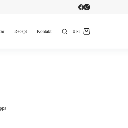
far
Recept
Kontakt
0
kr
Shopping
cart
ippa