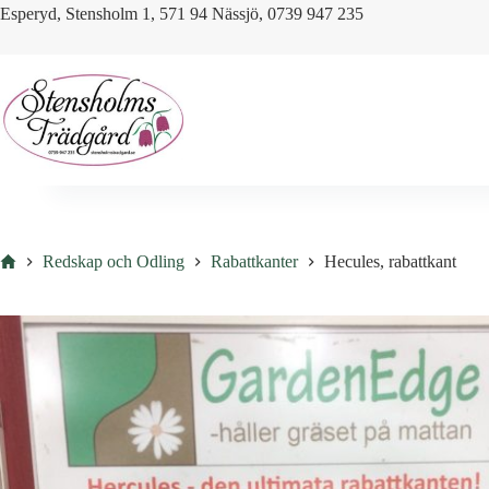
Skip
Esperyd, Stensholm 1, 571 94 Nässjö, 0739 947 235
to
content
Hem
Redskap och Odling
Rabattkanter
Hecules, rabattkant