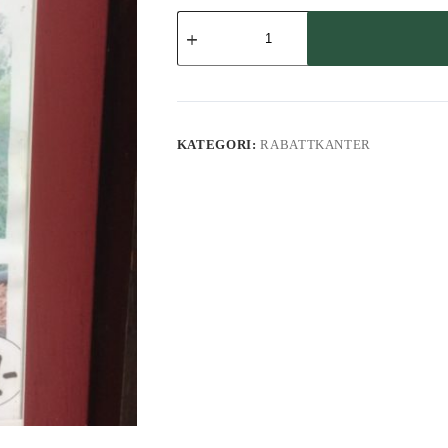
Hecules,
rabattkant
mängd
KATEGORI:
RABATTKANTER