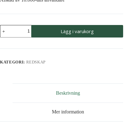
Lucko
Lägg i varukorg
L2
mängd
KATEGORI:
REDSKAP
Beskrivning
Mer information