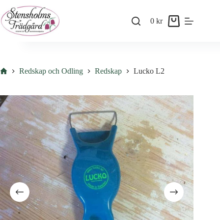
Skip
to
0
kr
content
Shopping
cart
Hem
Redskap och Odling
Redskap
Lucko L2