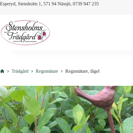
Skip
Esperyd, Stensholm 1, 571 94 Nässjö, 0739 947 235
to
content
Hem
Trädgård
Regnmätare
Regnmätare, fågel