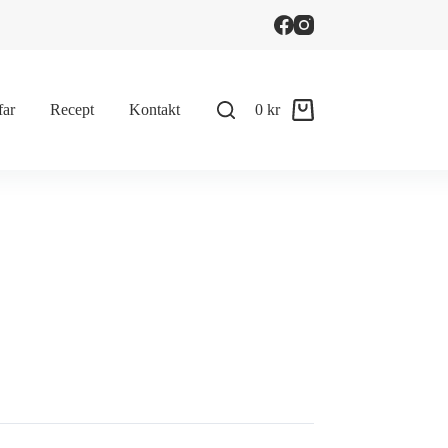
far
Recept
Kontakt
0
kr
Shopping
cart