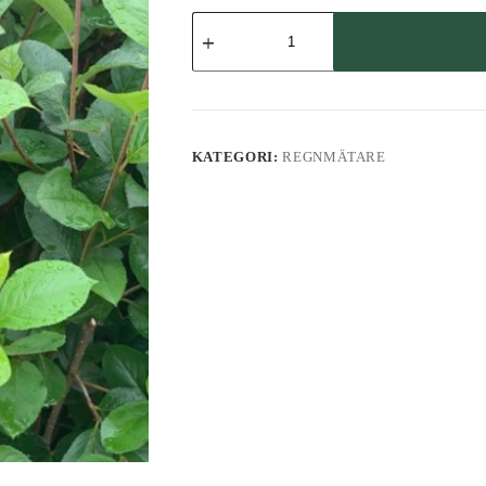
Regnmätare,
fågel
mängd
KATEGORI:
REGNMÄTARE