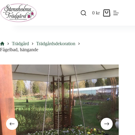
Skip
to
0
kr
content
Shopping
cart
Hem
Trädgård
Trädgårdsdekoration
Fågelbad, hängande