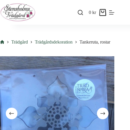
Skip
to
0
kr
content
Shopping
cart
Hem
Trädgård
Trädgårdsdekoration
Tankeruta, rostar