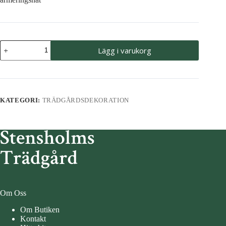
Tankeruta,
Lägg i varukorg
rostar
mängd
KATEGORI:
TRÄDGÅRDSDEKORATION
Om Oss
Om Butiken
Kontakt