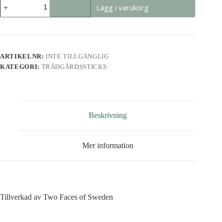
Ägg
Lägg i varukorg
med
vingar
mängd
ARTIKELNR:
INTE TILLGÄNGLIG
KATEGORI:
TRÄDGÅRDSSTICKS
Beskrivning
Mer information
Tillverkad av Two Faces of Sweden