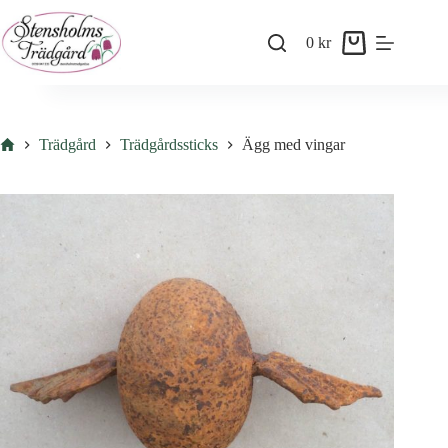
Skip
to
0
kr
content
Shopping
cart
Hem
Trädgård
Trädgårdssticks
Ägg med vingar