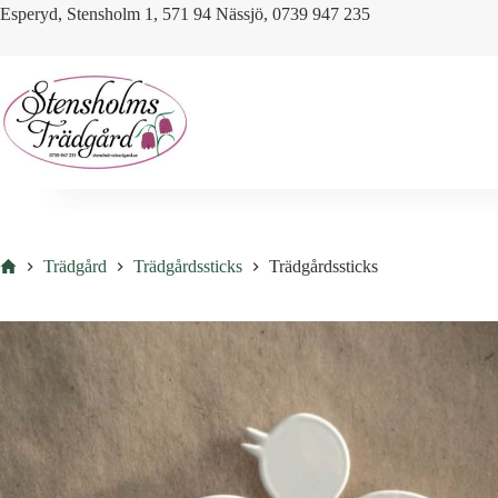
Skip
Esperyd, Stensholm 1, 571 94 Nässjö, 0739 947 235
to
content
Hem
Trädgård
Trädgårdssticks
Trädgårdssticks