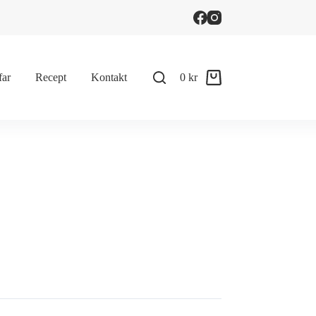
far
Recept
Kontakt
0
kr
Shopping
cart