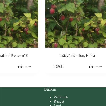
hallon ’Preussen’ E
Trädgårdshallon, Haida
Läs mer
Läs mer
129
kr
Butiken
Webbutik
Recept
Logi