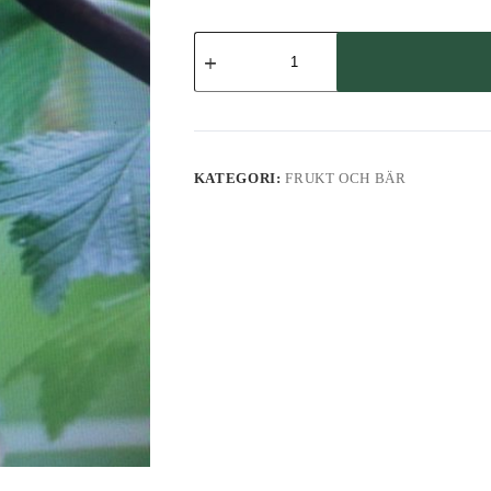
Vita
vinbär
'Gullan'
mängd
KATEGORI:
FRUKT OCH BÄR