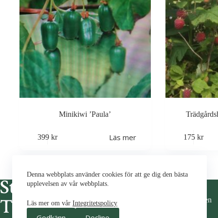
Minikiwi ’Paula’
Trädgårds
Läs mer
399
kr
175
kr
Denna webbplats använder cookies för att ge dig den bästa
Denna webbplats använder cookies för att ge dig den bästa
Om Oss
upplevelsen av vår webbplats.
upplevelsen av vår webbplats.
Om Butiken
Läs mer om vår
Integritetspolicy
Kontakt
Läs mer om vår
Integritetspolicy
Godkänn
Decline
Hitta hit