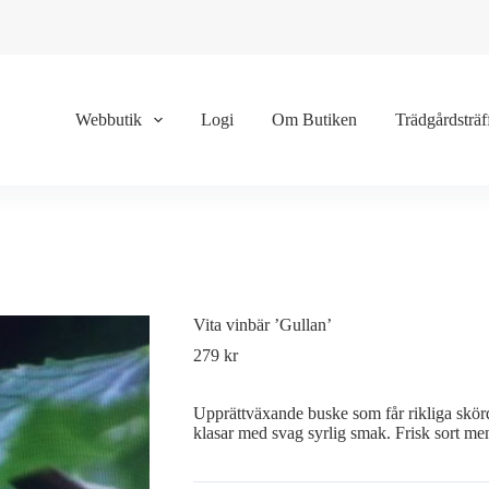
Webbutik
Logi
Om Butiken
Trädgårdsträf
Vita vinbär ’Gullan’
279
kr
Upprättväxande buske som får rikliga skördar
klasar med svag syrlig smak. Frisk sort m