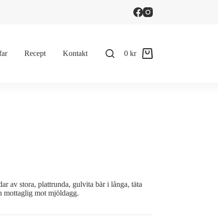
far
Recept
Kontakt
0
kr
Shopping
cart
 av stora, plattrunda, gulvita bär i långa, täta
en mottaglig mot mjöldagg.