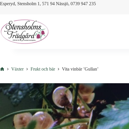
Skip
Esperyd, Stensholm 1, 571 94 Nässjö, 0739 947 235
to
content
Hem
Växter
Frukt och bär
Vita vinbär ’Gullan’