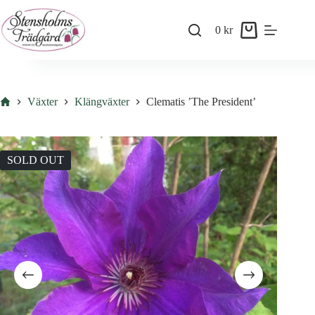
Skip
to
0
kr
content
Shopping
cart
Hem
Växter
Klängväxter
Clematis ’The President’
SOLD OUT