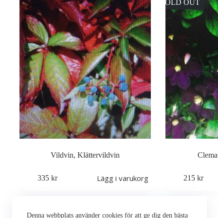
SOLD OUT
Vildvin, Klättervildvin
Clemat
Lägg i varukorg
335
kr
215
kr
Denna webbplats använder cookies för att ge dig den bästa