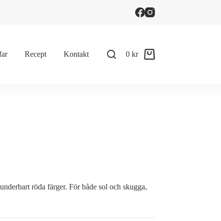
far
Recept
Kontakt
0
kr
Shopping
cart
underbart röda färger. För både sol och skugga,