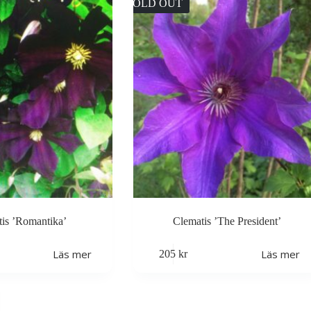
SOLD OUT
is ’Romantika’
Clematis ’The President’
Läs mer
Läs mer
205
kr