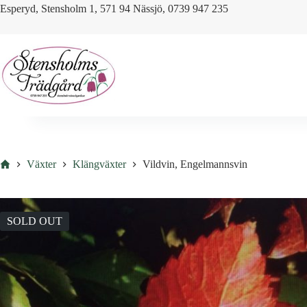
Skip
Esperyd, Stensholm 1, 571 94 Nässjö, 0739 947 235
to
content
Hem
Växter
Klängväxter
Vildvin, Engelmannsvin
SOLD OUT