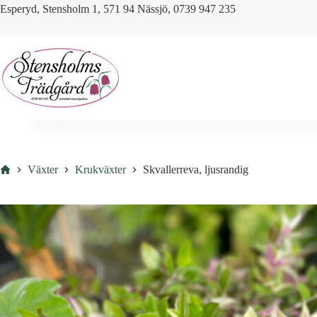
Skip
Esperyd, Stensholm 1, 571 94 Nässjö, 0739 947 235
to
content
Hem
Växter
Krukväxter
Skvallerreva, ljusrandig