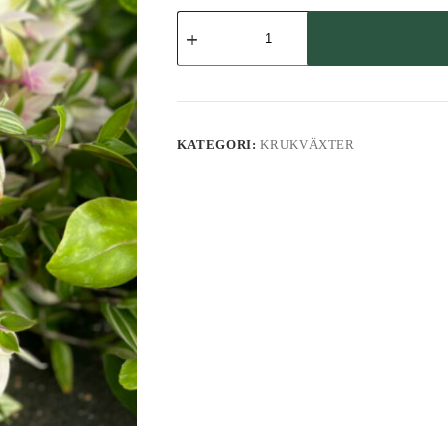
Skvallerreva,
ljusrandig
mängd
KATEGORI:
KRUKVÄXTER