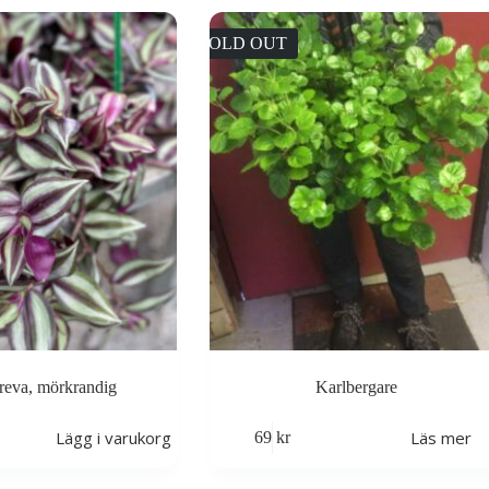
SOLD OUT
rreva, mörkrandig
Karlbergare
Lägg i varukorg
Läs mer
69
kr