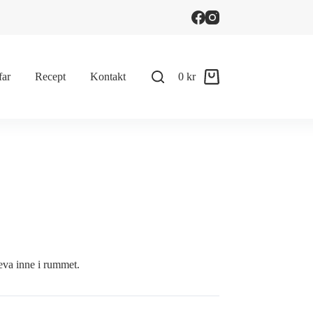
far
Recept
Kontakt
0
kr
Shopping
cart
leva inne i rummet.