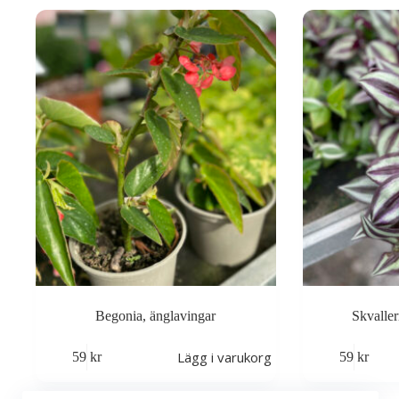
Begonia, änglavingar
Skvalle
Lägg i varukorg
59
kr
59
kr