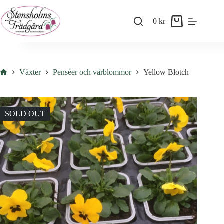
Skip
to
0
kr
content
Shopping
cart
Hem
Växter
Penséer och vårblommor
Yellow Blotch
SOLD OUT