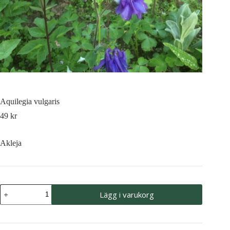
Aquilegia vulgaris
49
kr
Akleja
Aquilegia
Lägg i varukorg
vulgaris
mängd