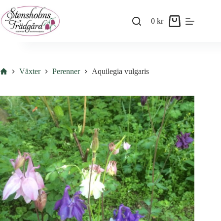
Skip
to
0
kr
content
Shopping
cart
Hem
Växter
Perenner
Aquilegia vulgaris