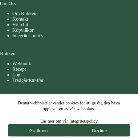
Om Oss
Om Butiken
Kontakt
Hitta hit
Köpvillkor
Integritetspolicy
Butiken
Webbutik
Recept
Logi
Trädgårdsträffar
Öppettider
Denna webbplats använder cookies för att ge dig den bästa
Denna webbplats använder cookies för att ge dig den bästa
Måndag – Tisdag 10-15
upplevelsen av vår webbplats.
upplevelsen av vår webbplats.
Torsdag – Fredag 10 – 17
Läs mer om vår
Integritetspolicy
Läs mer om vår
Integritetspolicy
Godkänn
Decline
Lördag 10 -15
Godkänn
Decline