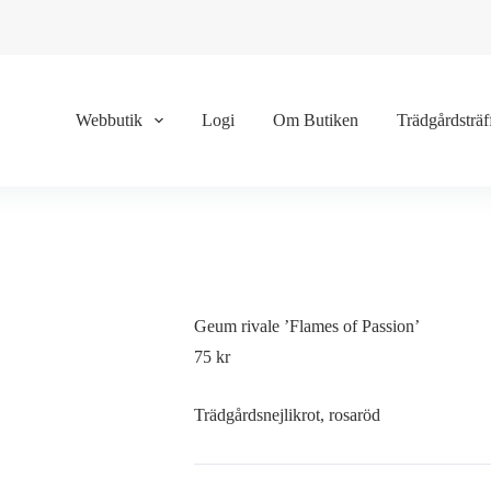
Webbutik
Logi
Om Butiken
Trädgårdsträf
Geum rivale ’Flames of Passion’
75
kr
Trädgårdsnejlikrot, rosaröd