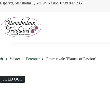
Skip
Esperyd, Stensholm 1, 571 94 Nässjö, 0739 947 235
to
content
Hem
Växter
Perenner
Geum rivale ’Flames of Passion’
SOLD OUT