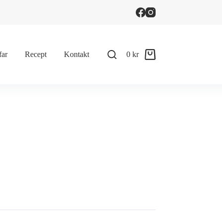
far
Recept
Kontakt
0
kr
Shopping
cart