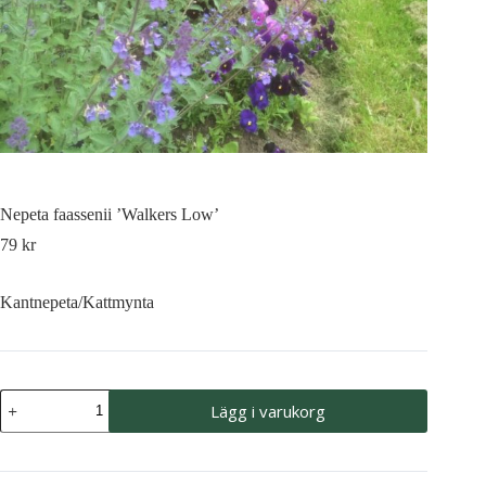
Nepeta faassenii ’Walkers Low’
79
kr
Kantnepeta/Kattmynta
Nepeta
Lägg i varukorg
faassenii
'Walkers
Low'
mängd