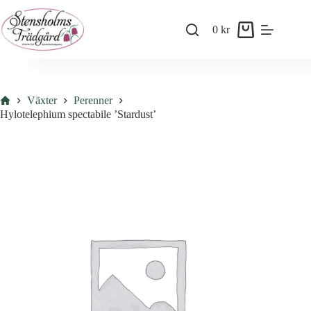
Skip
to
0
kr
content
Shopping
cart
Hem
Växter
Perenner
Hylotelephium spectabile ’Stardust’