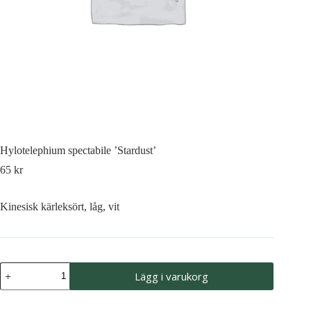
Hylotelephium spectabile ’Stardust’
65
kr
Kinesisk kärleksört, låg, vit
Hylotelephium
Lägg i varukorg
spectabile
'Stardust'
mängd