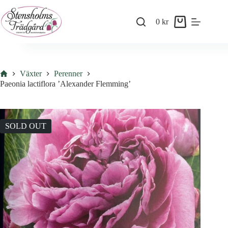
Skip
to
0
kr
content
Shopping
cart
Hem
Växter
Perenner
Paeonia lactiflora ’Alexander Flemming’
SOLD OUT