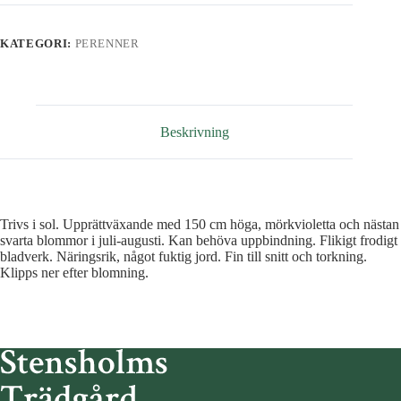
Night'
mängd
KATEGORI:
PERENNER
Beskrivning
Trivs i sol. Upprättväxande med 150 cm höga, mörkvioletta och nästan
svarta blommor i juli-augusti. Kan behöva uppbindning. Flikigt frodigt
bladverk. Näringsrik, något fuktig jord. Fin till snitt och torkning.
Klipps ner efter blomning.