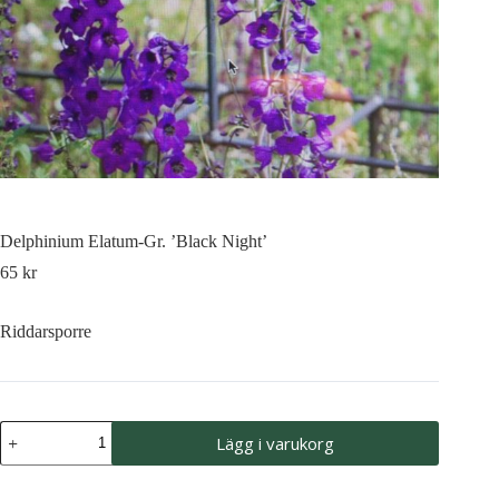
Delphinium Elatum-Gr. ’Black Night’
65
kr
Riddarsporre
Delphinium
Lägg i varukorg
Elatum-
Gr.
'Black