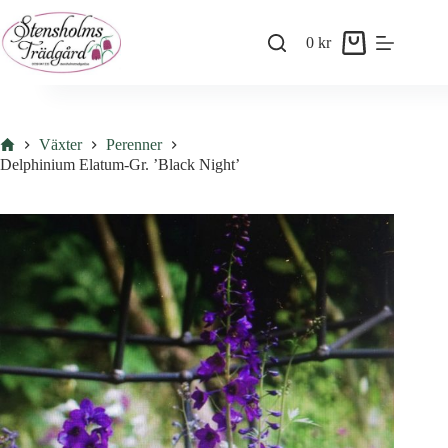
Skip
to
0
kr
content
Shopping
cart
Hem
Växter
Perenner
Delphinium Elatum-Gr. ’Black Night’