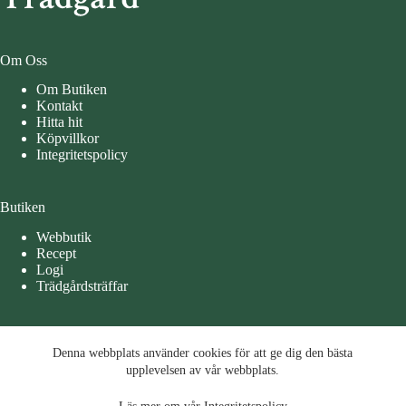
Om Oss
Om Butiken
Kontakt
Hitta hit
Köpvillkor
Integritetspolicy
Butiken
Webbutik
Recept
Logi
Trädgårdsträffar
Öppettider
Denna webbplats använder cookies för att ge dig den bästa
Denna webbplats använder cookies för att ge dig den bästa
Måndag – Tisdag 10-15
upplevelsen av vår webbplats.
upplevelsen av vår webbplats.