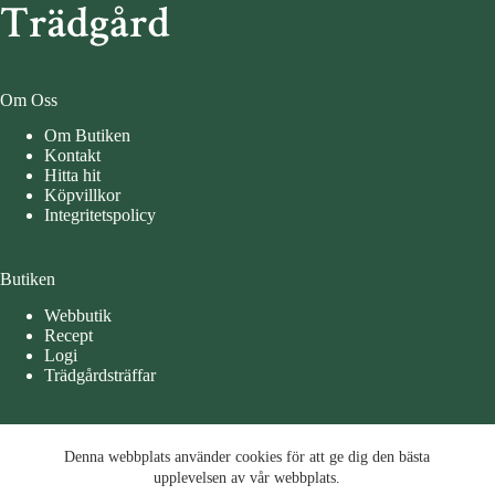
Om Oss
Om Butiken
Kontakt
Hitta hit
Köpvillkor
Integritetspolicy
Butiken
Webbutik
Recept
Logi
Trädgårdsträffar
Öppettider
Denna webbplats använder cookies för att ge dig den bästa
Denna webbplats använder cookies för att ge dig den bästa
Måndag – Tisdag 10-15
upplevelsen av vår webbplats.
upplevelsen av vår webbplats.