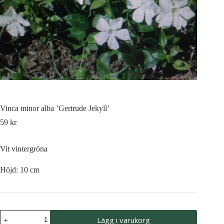
Vinca minor alba ’Gertrude Jekyll’
59
kr
Vit vintergröna
Höjd: 10 cm
Vinca
Lägg i varukorg
minor