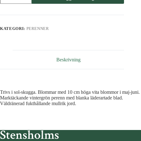
alba
'Gertrude
Jekyll'
mängd
KATEGORI:
PERENNER
Beskrivning
Trivs i sol-skugga. Blommar med 10 cm höga vita blommor i maj-juni.
Marktäckande vintergrön perenn med blanka läderartade blad.
Väldränerad fukthållande mullrik jord.