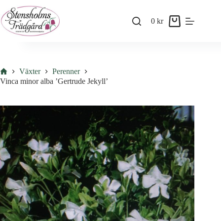
Skip
to
0
kr
content
Shopping
cart
Hem
Växter
Perenner
Vinca minor alba ’Gertrude Jekyll’