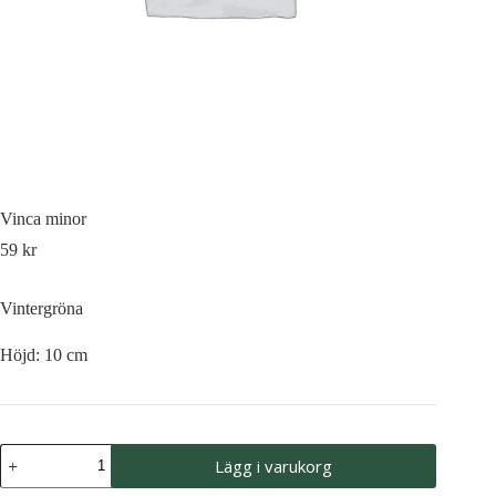
Vinca minor
59
kr
Vintergröna
Höjd: 10 cm
Vinca
Lägg i varukorg
minor
mängd