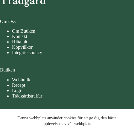
Om Oss
Om Butiken
Kontakt
Hitta hit
Köpvillkor
Integritetspolicy
Butiken
Webbutik
Recept
Logi
Trädgårdsträffar
Öppettider
Denna webbplats använder cookies för att ge dig den bästa
Denna webbplats använder cookies för att ge dig den bästa
Måndag – Tisdag 10-15
upplevelsen av vår webbplats.
upplevelsen av vår webbplats.