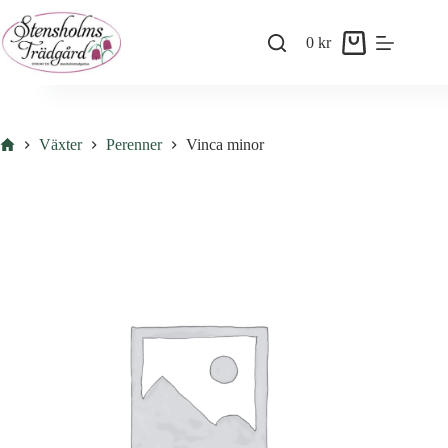
Skip
to
0
kr
content
Shopping
cart
Hem
Växter
Perenner
Vinca minor