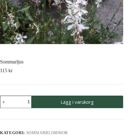
Sommarljus
115
kr
Sommarljus
Lägg i varukorg
mängd
KATEGORI:
SOMMARBLOMMOR