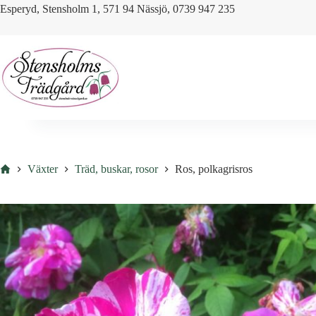
Skip
Esperyd, Stensholm 1, 571 94 Nässjö, 0739 947 235
to
content
Hem
Växter
Träd, buskar, rosor
Ros, polkagrisros