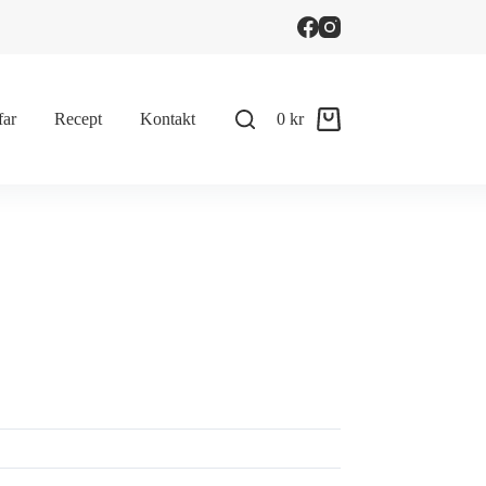
far
Recept
Kontakt
0
kr
Shopping
cart