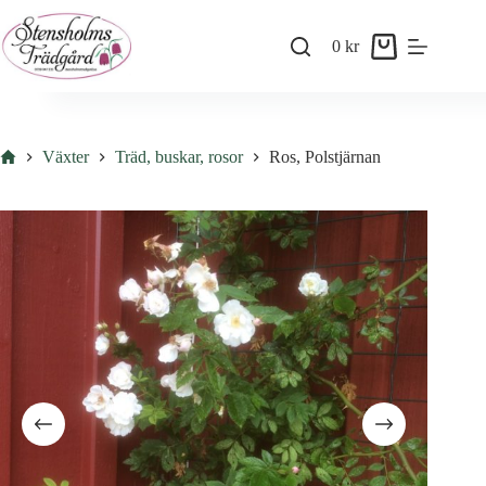
Skip
to
0
kr
content
Shopping
cart
Hem
Växter
Träd, buskar, rosor
Ros, Polstjärnan