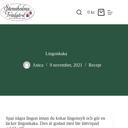
Skip
to
0
kr
content
Shopping
cart
Lingonkaka
Anica
9 november, 2021
Recept
Spar några lingon innan du kokar lingonsylt och gör en
läcker lingonkaka. Den är godast med lite lättvispad