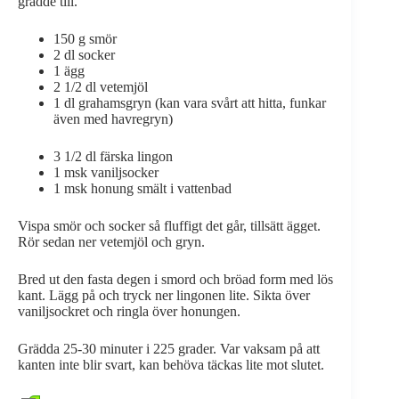
grädde till.
150 g smör
2 dl socker
1 ägg
2 1/2 dl vetemjöl
1 dl grahamsgryn (kan vara svårt att hitta, funkar
även med havregryn)
3 1/2 dl färska lingon
1 msk vaniljsocker
1 msk honung smält i vattenbad
Vispa smör och socker så fluffigt det går, tillsätt ägget.
Rör sedan ner vetemjöl och gryn.
Bred ut den fasta degen i smord och bröad form med lös
kant. Lägg på och tryck ner lingonen lite. Sikta över
vaniljsockret och ringla över honungen.
Grädda 25-30 minuter i 225 grader. Var vaksam på att
kanten inte blir svart, kan behöva täckas lite mot slutet.