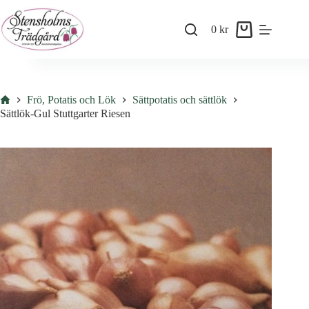
Skip
to
0
kr
content
Shopping
cart
Hem
Frö, Potatis och Lök
Sättpotatis och sättlök
Sättlök-Gul Stuttgarter Riesen