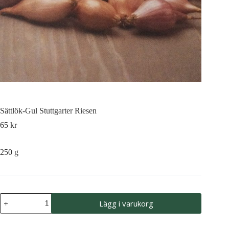
Sättlök-Gul Stuttgarter Riesen
65
kr
250 g
Sättlök-
Lägg i varukorg
Gul
Stuttgarter
Riesen