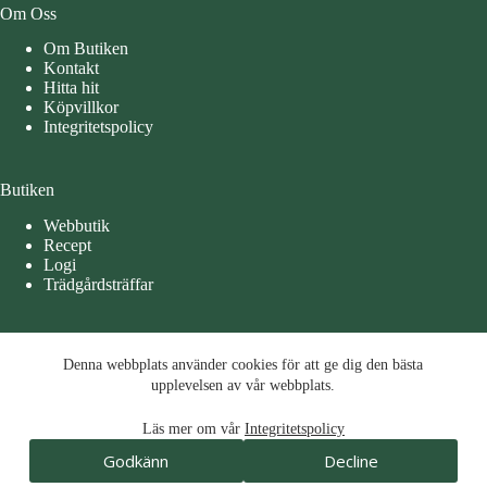
Om Oss
Om Butiken
Kontakt
Hitta hit
Köpvillkor
Integritetspolicy
Butiken
Webbutik
Recept
Logi
Trädgårdsträffar
Öppettider
Denna webbplats använder cookies för att ge dig den bästa
Denna webbplats använder cookies för att ge dig den bästa
Måndag – Tisdag 10-15
upplevelsen av vår webbplats.
upplevelsen av vår webbplats.
Torsdag – Fredag 10 – 17
Läs mer om vår
Integritetspolicy
Läs mer om vår
Integritetspolicy
Godkänn
Decline
Lördag 10 -15
Godkänn
Decline