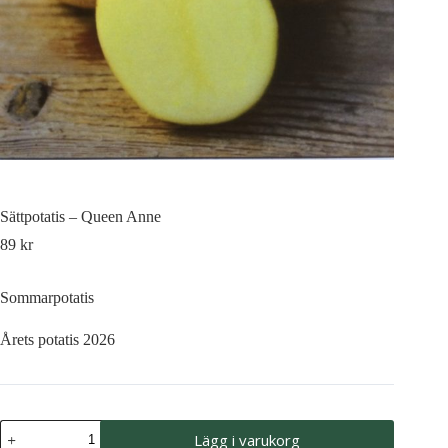
Sättpotatis – Queen Anne
89
kr
Sommarpotatis
Årets potatis 2026
Sättpotatis
Lägg i varukorg
-