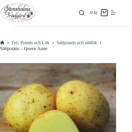
Skip
to
0
kr
content
Shopping
cart
Hem
Frö, Potatis och Lök
Sättpotatis och sättlök
Sättpotatis – Queen Anne