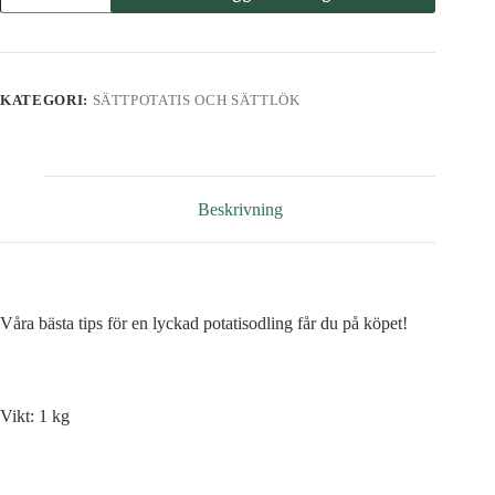
Queen
Anne
mängd
KATEGORI:
SÄTTPOTATIS OCH SÄTTLÖK
Beskrivning
Våra bästa tips för en lyckad potatisodling får du på köpet!
Vikt: 1 kg