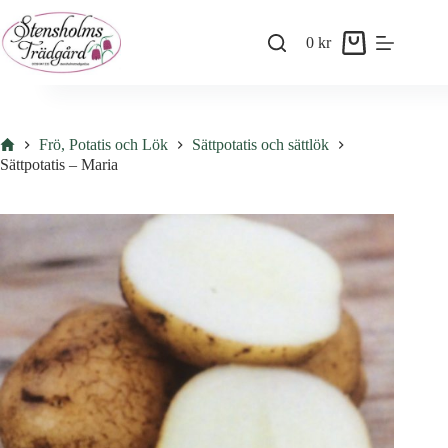
Skip
to
0
kr
content
Shopping
cart
Hem
Frö, Potatis och Lök
Sättpotatis och sättlök
Sättpotatis – Maria