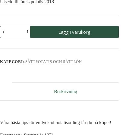
Utsedd till årets potatis 2018
Sättpotatis
Lägg i varukorg
-
Maria
mängd
KATEGORI:
SÄTTPOTATIS OCH SÄTTLÖK
Beskrivning
Våra bästa tips för en lyckad potatisodling får du på köpet!