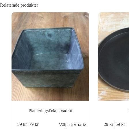
Relaterade produkter
Planteringslåda, kvadrat
Den
Den
Välj alternativ
59
kr
–
79
kr
29
kr
–
59
kr
här
här