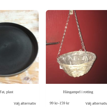
Fat, plast
Hängampel i rotting
Den
Välj alternativ
Välj alternati
99
kr
–
159
kr
här