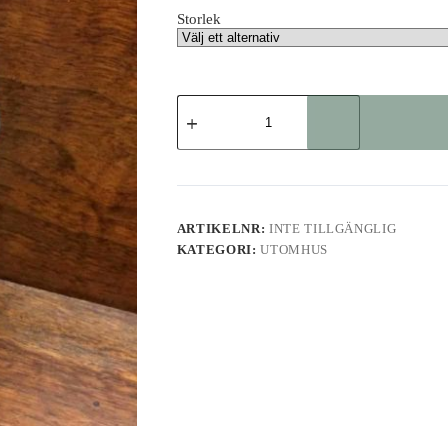
Storlek
Zinkhink
mängd
ARTIKELNR:
INTE TILLGÄNGLIG
KATEGORI:
UTOMHUS