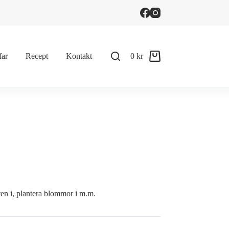
far
Recept
Kontakt
0
kr
Shopping
cart
atten i, plantera blommor i m.m.