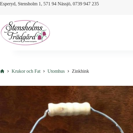
Skip
Esperyd, Stensholm 1, 571 94 Nässjö, 0739 947 235
to
content
Hem
Krukor och Fat
Utomhus
Zinkhink