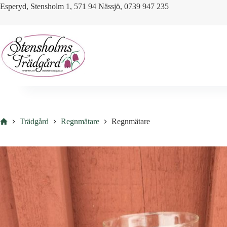
Skip
Esperyd, Stensholm 1, 571 94 Nässjö, 0739 947 235
to
content
Hem
Trädgård
Regnmätare
Regnmätare