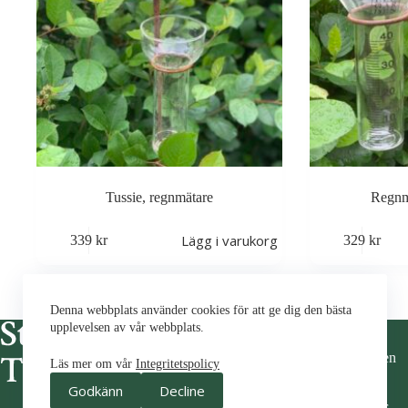
Tussie, regnmätare
Regnm
Lägg i varukorg
339
kr
329
kr
Denna webbplats använder cookies för att ge dig den bästa
Denna webbplats använder cookies för att ge dig den bästa
Om Oss
upplevelsen av vår webbplats.
upplevelsen av vår webbplats.
Om Butiken
Läs mer om vår
Integritetspolicy
Kontakt
Läs mer om vår
Integritetspolicy
Godkänn
Decline
Hitta hit
Godkänn
Decline
Köpvillkor