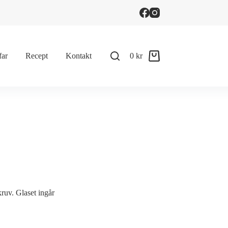
far
Recept
Kontakt
0
kr
Shopping
cart
ruv. Glaset ingår