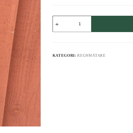
Regnmätare
mängd
KATEGORI:
REGNMÄTARE