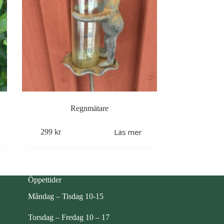
Regnmätare
Läs mer
299
kr
Öppettider
Måndag – Tisdag 10-15
Torsdag – Fredag 10 – 17