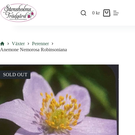
Skip
to
0
kr
content
Shopping
cart
Hem
Växter
Perenner
Anemone Nemorosa Robinsoniana
SOLD OUT